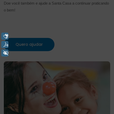
Doe você também e ajude a Santa Casa a continuar praticando 
o bem! 
Libras
Quero ajudar
Voz
+ Acessibilidade