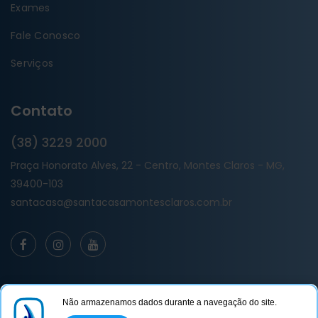
Exames
Fale Conosco
Serviços
Contato
(38) 3229 2000
Praça Honorato Alves, 22 - Centro, Montes Claros - MG,
39400-103
santacasa@santacasamontesclaros.com.br
Não armazenamos dados durante a navegação do site.