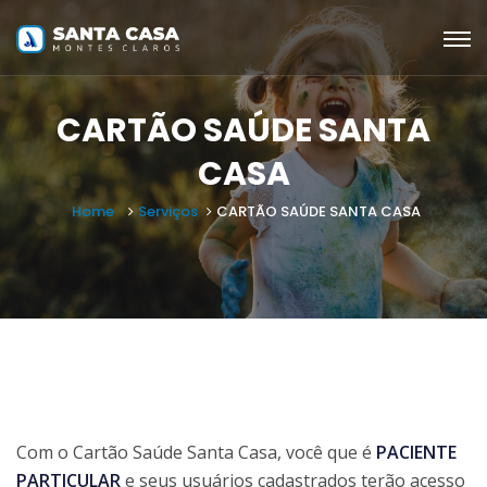
CARTÃO SAÚDE SANTA
CASA
Home
Serviços
CARTÃO SAÚDE SANTA CASA
Com o Cartão Saúde Santa Casa, você que é
PACIENTE
PARTICULAR
e seus usuários cadastrados terão acesso