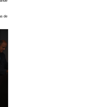
ande 
s de 