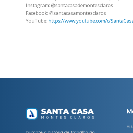
Instagram: @santacasademontesclaros
Facebook: @santacasamontesclaros
YouTube:
https://www.youtube.com/c/SantaCa
M
His
Durante a história de trabalho ao