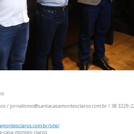
os
os / jornalismo@santacasamontesclaros.com.br / 38 3229-2
amontesclaros.com.br/site/
ta-casa-montes-claros