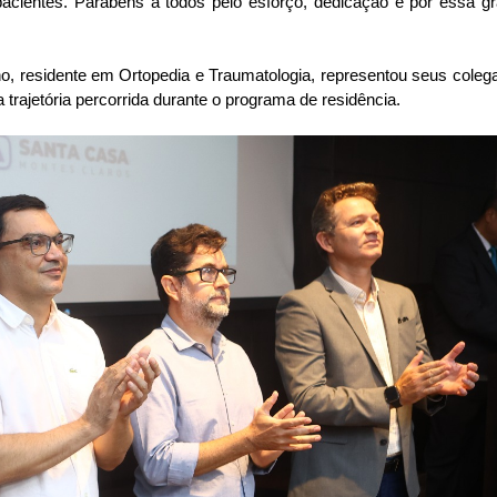
pacientes. Parabéns a todos pelo esforço, dedicação e por essa gr
nho, residente em Ortopedia e Traumatologia, representou seus colega
 trajetória percorrida durante o programa de residência.