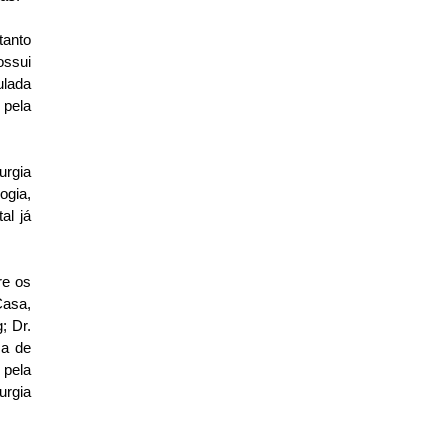
anto 
ssui 
lada 
pela 
rgia 
gia, 
l já 
e os 
asa, 
 Dr. 
a de 
pela 
rgia 