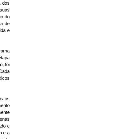
 dos 
suas 
o do 
a de 
da e 
rama 
tapa 
 foi 
Cada 
icos 
s os 
ento 
ente 
enas 
do e 
 e a 