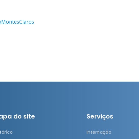
saMontesClaros
apa do site
Serviços
tórico
Internação