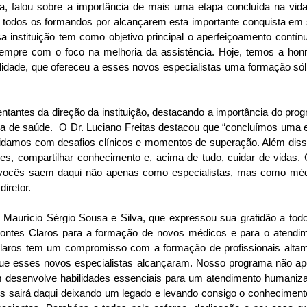
, falou sobre a importância de mais uma etapa concluída na vida
z, todos os formandos por alcançarem esta importante conquista em 
instituição tem como objetivo principal o aperfeiçoamento contínu
sempre com o foco na melhoria da assistência. Hoje, temos a honr
lidade, que ofereceu a esses novos especialistas uma formação sóli
ntantes da direção da instituição, destacando a importância do prog
ma de saúde.  O Dr. Luciano Freitas destacou que “concluímos uma e
lidamos com desafios clínicos e momentos de superação. Além disso,
s, compartilhar conhecimento e, acima de tudo, cuidar de vidas. 
e vocês saem daqui não apenas como especialistas, mas como méd
iretor. 
e Maurício Sérgio Sousa e Silva, que expressou sua gratidão a todo
Montes Claros para a formação de novos médicos e para o atendim
laros tem um compromisso com a formação de profissionais altam
ia que esses novos especialistas alcançaram. Nosso programa não ap
 desenvolve habilidades essenciais para um atendimento humaniza
s sairá daqui deixando um legado e levando consigo o conhecimento