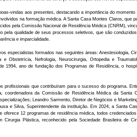
boas-vindas aos presentes, destacando a importância do momento t
envolvidos na formação médica. A Santa Casa Montes Claros, que po
cidos pela Comissão Nacional de Residência Médica (CNRM), vincu
o pela qualidade de seus processos seletivos, que são conduzidos 
rência e imparcialidade. 
 especialistas formados nas seguintes áreas: Anestesiologia, Ciru
a e Obstetrícia, Nefrologia, Neurocirurgia, Ortopedia e Traumatolo
sde 1994, ano de fundação dos Programas de Residência, o hospita
profissionais que contribuíram para o sucesso do programa. Entr
a, coordenadora da Comissão de Residência Médica da Santa C
pecializações; Leandro Sarmento, Diretor de Negócios e Marketing;
Sousa e Silva, Superintendente da instituição. Em 2024, a Santa Cas
 oferece 12 programas de residência médica, todos credenciados 
rurgia Plástica, reconhecido pela Sociedade Brasileira de Ciru