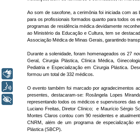
Ao som de saxofone, a cerimônia foi iniciada com as 
para os profissionais formados quanto para todos os 
programas de residência médica devidamente reconhe
ao Ministério da Educação e Cultura, tem se destacad
Associação Médica de Minas Gerais, garantindo transpa
Durante a solenidade, foram homenageados os 27 novos
Geral, Cirurgia Plástica, Clínica Médica, Ginecologi
Pediatria e Especialização em Cirurgia Plástica. De
Libras
formou um total de 332 médicos. 
Voz
O evento também foi marcado por agradecimentos aos 
presentes, destacaram-se: Rosângela Lopes Mirand
+ Acessibilidade
representando todos os médicos e supervisores das es
Luciano Freitas, Diretor Clínico;  e Maurício Sérgio 
Montes Claros contou com 90 residentes e atualmente
CNRM, além de um programa de especialização em Ci
Plástica (SBCP).